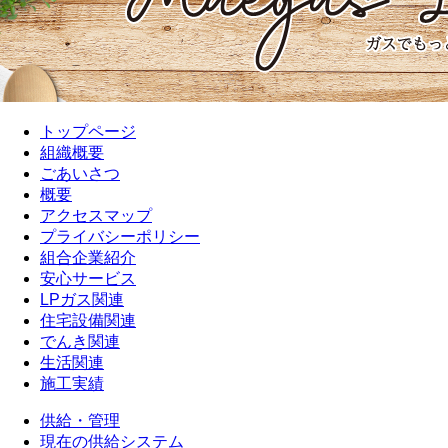
トップページ
組織概要
ごあいさつ
概要
アクセスマップ
プライバシーポリシー
組合企業紹介
安心サービス
LPガス関連
住宅設備関連
でんき関連
生活関連
施工実績
供給・管理
現在の供給システム