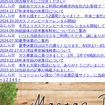
2025.01.08
点検サギにご注意ください!
おしらせ
当組合でガスをご利用の前橋市内在住のお客様で「
2024.12.17
年末年始の休業日について
おしらせ
本年も残すところ2週間となりました。年末ご多忙
2024.10.28
ガスファンヒーターレンタル開始!
おしらせ
今月よりガスファンヒーターのレンタルを開始して
2024.09.06
紙媒体の請求書有料化についてのご案内
おしらせ
いつも当組合のガスをご利用いただき、誠にありが
2024.07.30
夏季休業のご案内
おしらせ
夏季休業日は以下の通りとなります。8/10(土)～8/14
2024.02.17
ガス埋設導管漏洩検査について
おしらせ
ガス事業法に基づきまして、2月、3月で4地区のガ
2023.12.18
年末年始の休業日について
おしらせ
本年も大変お世話になり、ありがとうございました
2023.10.16
当組合の記事が掲載されました。
おしらせ
リコージャパン様の『中小企業応援サイト』に当組
<
1
2
3
4
5
>