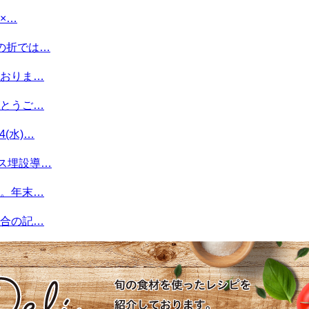
×…
の折では…
おりま…
とうご…
(水)…
ス埋設導…
。年末…
合の記…