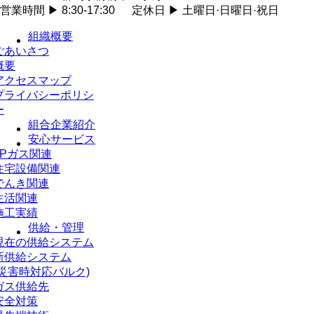
営業時間 ▶ 8:30-17:30 定休日 ▶ 土曜日·日曜日·祝日
組織概要
ごあいさつ
概要
アクセスマップ
プライバシーポリシ
ー
組合企業紹介
安心サービス
LPガス関連
住宅設備関連
でんき関連
生活関連
施工実績
供給・管理
現在の供給システム
新供給システム
(災害時対応バルク)
ガス供給先
安全対策