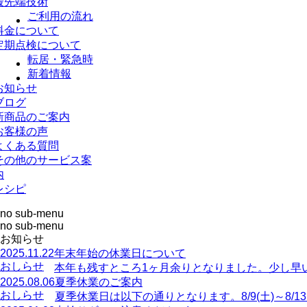
最先端技術
ご利用の流れ
料金について
定期点検について
転居・緊急時
新着情報
お知らせ
ブログ
新商品のご案内
お客様の声
よくある質問
その他のサービス案
内
レシピ
no sub-menu
no sub-menu
お知らせ
2025.11.22
年末年始の休業日について
おしらせ
本年も残すところ1ヶ月余りとなりました。少し早
2025.08.06
夏季休業のご案内
おしらせ
夏季休業日は以下の通りとなります。8/9(土)～8/13