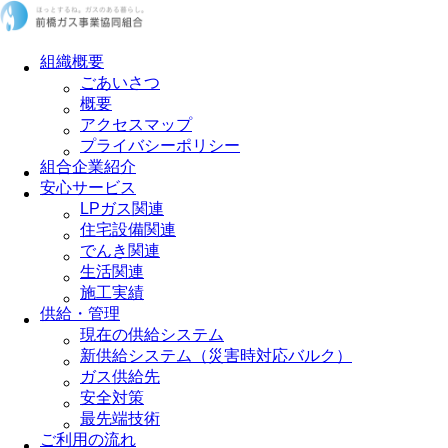
組織概要
ごあいさつ
概要
アクセスマップ
プライバシーポリシー
組合企業紹介
安心サービス
LPガス関連
住宅設備関連
でんき関連
生活関連
施工実績
供給・管理
現在の供給システム
新供給システム
（災害時対応バルク）
ガス供給先
安全対策
最先端技術
ご利用の流れ